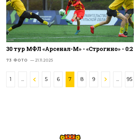
30 тур МФЛ «Арсенал-М» - «Строгино» - 0:2
73 ФОТО
— 21.11.2025
1
...
5
6
7
8
9
...
95