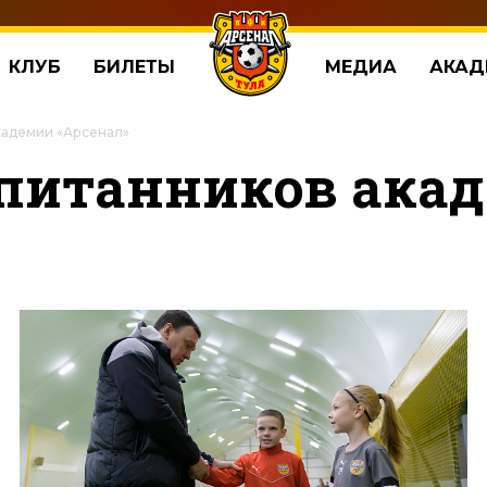
КЛУБ
БИЛЕТЫ
МЕДИА
АКАД
кадемии «Арсенал»
питанников акад