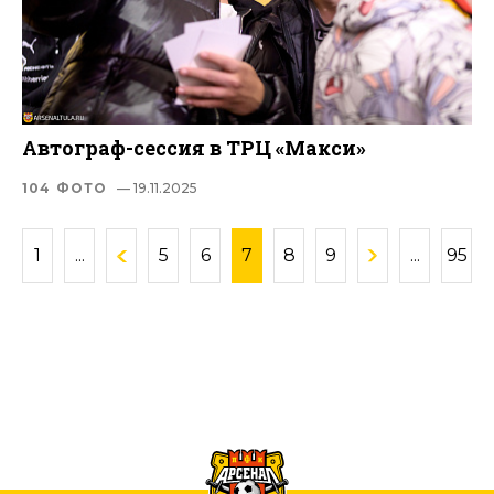
Автограф-сессия в ТРЦ «Макси»
104 ФОТО
— 19.11.2025
1
...
5
6
7
8
9
...
95