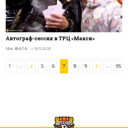
Автограф-сессия в ТРЦ «Макси»
104 ФОТО
— 19.11.2025
1
...
5
6
7
8
9
...
95