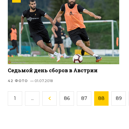
Седьмой день сборов в Австрии
42 ФОТО
— 01.07.2018
1
...
86
87
88
89