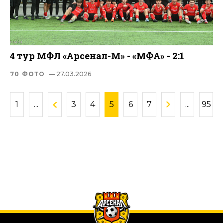
4 тур МФЛ «Арсенал-М» - «МФА» - 2:1
70 ФОТО
— 27.03.2026
1
...
3
4
5
6
7
...
95