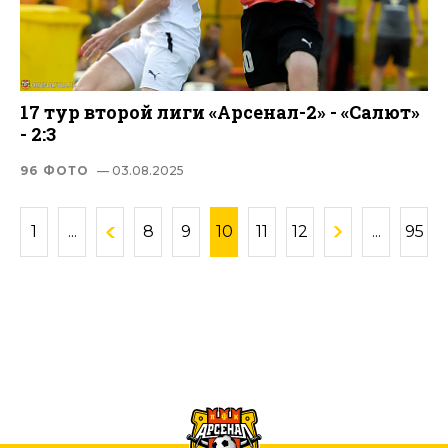
17 тур второй лиги «Арсенал-2» - «Салют»
- 2:3
96 ФОТО
— 03.08.2025
1
...
8
9
10
11
12
...
95