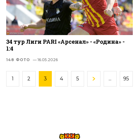
34 тур Лиги PARI «Арсенал» - «Родина» -
1:4
148 ФОТО
— 16.05.2026
1
2
3
4
5
...
95