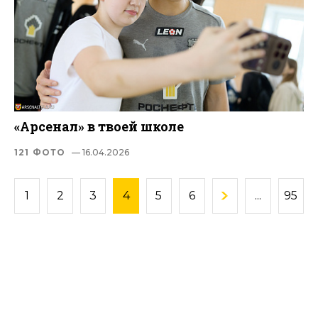
«Арсенал» в твоей школе
121 ФОТО
— 16.04.2026
1
2
3
4
5
6
...
95