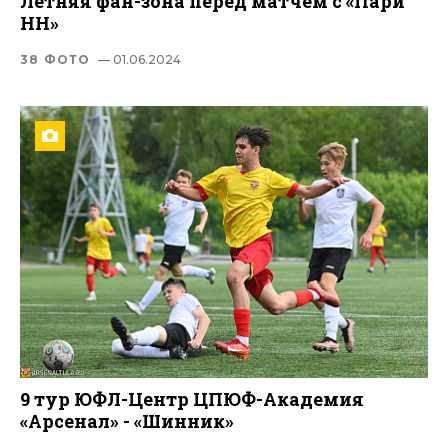
Летняя фан-зона перед матчем с «Пари
НН»
38 ФОТО
— 01.06.2024
9 тур ЮФЛ-Центр ЦПЮФ-Академия
«Арсенал» - «Шинник»