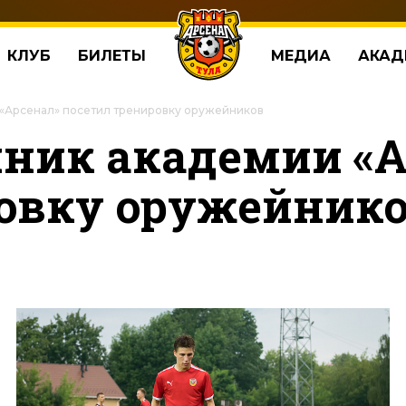
КЛУБ
БИЛЕТЫ
МЕДИА
АКАД
«Арсенал» посетил тренировку оружейников
ник академии «А
ровку оружейник