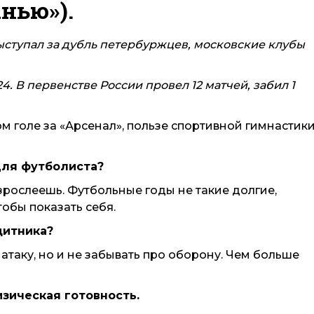
анью»).
ыступал за дубль петербуржцев, московские клубы
4. В первенстве России провел 12 матчей, забил 1
 голе за «Арсенал», пользе спортивной гимнастики
 для футболиста?
зрослеешь. Футбольные годы не такие долгие,
тобы показать себя.
щитника?
атаку, но и не забывать про оборону. Чем больше
изическая готовность.