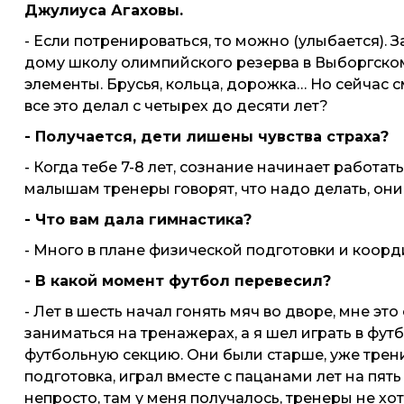
Джулиуса Агаховы.
- Если потренироваться, то можно (улыбается).
дому школу олимпийского резерва в Выборгском
элементы. Брусья, кольца, дорожка… Но сейчас см
все это делал с четырех до десяти лет?
- Получается, дети лишены чувства страха?
- Когда тебе 7-8 лет, сознание начинает работат
малышам тренеры говорят, что надо делать, они
- Что вам дала гимнастика?
- Много в плане физической подготовки и коорд
- В какой момент футбол перевесил?
- Лет в шесть начал гонять мяч во дворе, мне эт
заниматься на тренажерах, а я шел играть в футб
футбольную секцию. Они были старше, уже трени
подготовка, играл вместе с пацанами лет на пят
непросто, там у меня получалось, тренеры не хо