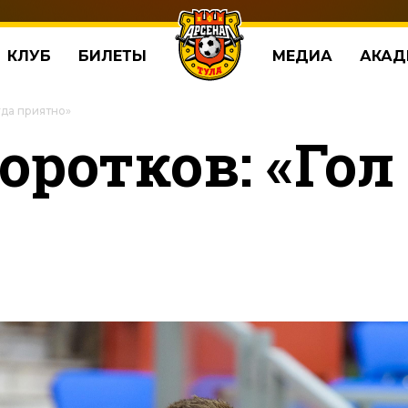
КЛУБ
БИЛЕТЫ
МЕДИА
АКАД
гда приятно»
ротков: «Гол 