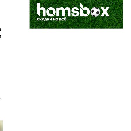
в
и
,