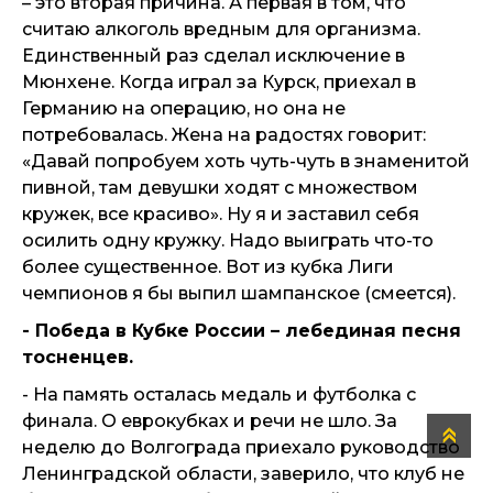
– это вторая причина. А первая в том, что
считаю алкоголь вредным для организма.
Единственный раз сделал исключение в
Мюнхене. Когда играл за Курск, приехал в
Германию на операцию, но она не
потребовалась. Жена на радостях говорит:
«Давай попробуем хоть чуть-чуть в знаменитой
пивной, там девушки ходят с множеством
кружек, все красиво». Ну я и заставил себя
осилить одну кружку. Надо выиграть что-то
более существенное. Вот из кубка Лиги
чемпионов я бы выпил шампанское (смеется).
- Победа в Кубке России – лебединая песня
тосненцев.
- На память осталась медаль и футболка с
финала. О еврокубках и речи не шло. За
неделю до Волгограда приехало руководство
Ленинградской области, заверило, что клуб не