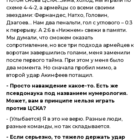
Потом снова ЦСКА…Зима, холод, мы играли по
схеме 4-4-2, а армейцы со всеми своими
звездами: Фернандес, Натхо, Головин,
Дзагоев… Нам два пенальти, гол с углового – 0:3
к перерыву. А 2:6 в «Нижнем» свежи в памяти.
Мы думали, что сможем оказать
сопротивление, но все три подхода армейцев к
воротам завершились голами, меня заменили
после первого тайма. При этом у меня было
два момента. Но сначала пробил мимо, а
второй удар Акинфеев потащил.
- Просто наваждение какое-то. Есть же
псевдонаука под названием нумерология.
Может, вам в принципе нельзя играть
против ЦСКА?
- (Улыбается) Я в это не верю. Разные люди,
разные команды, но так складывается.
- Если серьезно, то тяжело держать удар