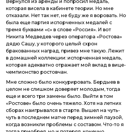
Вернулся из аренды и попросил медаль,
которая висела в кабинете теории. Но мне
отказали. Нет так нет, не буду же я воровать. Но
была еще партия испорченных медалей с
тремя буквами «с» в слове «Россия». И вот
Никита Медведев через оператора «Ростова»
дядю Сашу, у которого целый схрон
бракованных наград, привез мне такую. Лежит
в домашней коллекции: испорченная медаль,
которая адекватно отражает мой вклад в вице-
чемпионство ростовчан.
Мне сложно было конкурировать. Бердыев в
целом не слишком доверяет молодым, тогда
еще и всего три замены было. Выйти в том
«Ростове» было очень тяжело. Хотя на летних
сборах наигрывался в старте. Вышел на чуть-
чуть в последнем матче перед зимней паузой,
когда возникли проблемы с составом. Что-то я
тогда приобрел, но и потерял, конечно.