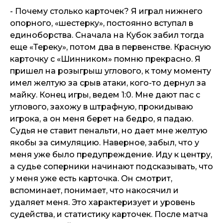
- Почему столько карточек? Я играл нижнего
опорного, «шестерку», постоянно вступал в
единоборства. Сначала на Кубок забил тогда
еще «Тереку», потом два в первенстве. Красную
карточку с «Шинником» помню прекрасно. Я
пришел на розыгрыш углового, к тому моменту
имел желтую за срыв атаки, кого-то дернул за
майку. Конец игры, ведем 1:0. Мне дают пас с
углового, захожу в штрафную, прокидываю
игрока, а он меня берет на бедро, я падаю.
Судья не ставит пенальти, но дает мне желтую
якобы за симуляцию. Наверное, забыл, что у
меня уже было предупреждение. Иду к центру,
а судье соперники начинают подсказывать, что
у меня уже есть карточка. Он смотрит,
вспоминает, понимает, что накосячил и
удаляет меня. Это характеризует и уровень
судейства, и статистику карточек. После матча