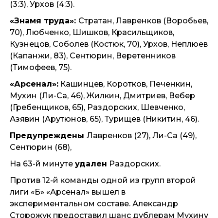
(3:3), Урхов (4:3).
«Знамя труда»:
Стратан, Лавренков (Воробьев,
70), Любченко, Шишков, Красильщиков,
Кузнецов, Соболев (Костюк, 70), Урхов, Неплюев
(Капанжи, 83), Сентюрин, Веретенников
(Тимофеев, 75).
«Арсенал»:
Кашинцев, Коротков, Печенкин,
Мухин (Ли-Са, 46), Жилкин, Дмитриев, Вебер
(Гребенщиков, 65), Раздорских, Шевченко,
Азявин (Арутюнов, 65), Турищев (Никитин, 46).
Предупреждены
Лавренков (27), Ли-Са (49),
Сентюрин (68),
На 63-й минуте
удален
Раздорских.
Против 12-й команды одной из групп второй
лиги «Б» «Арсенал» вышел в
экспериментальном составе. Александр
Сторожук предоставил шанс дублерам Мухину