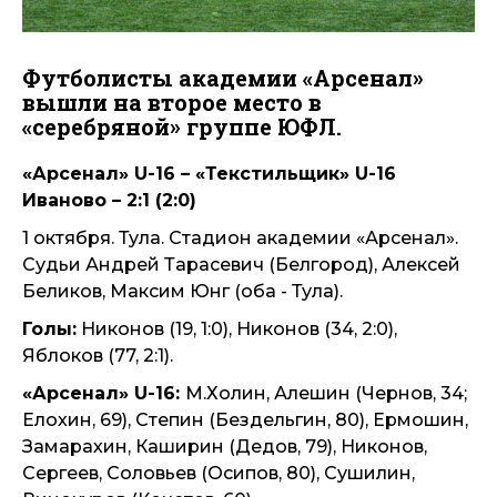
Футболисты академии «Арсенал»
вышли на второе место в
«серебряной» группе ЮФЛ.
«Арсенал» U-16 – «Текстильщик» U-16
Иваново – 2:1 (2:0)
1 октября. Тула. Стадион академии «Арсенал».
Судьи Андрей Тарасевич (Белгород), Алексей
Беликов, Максим Юнг (оба - Тула).
Голы:
Никонов (19, 1:0), Никонов (34, 2:0),
Яблоков (77, 2:1).
«Арсенал» U-16:
М.Холин, Алешин (Чернов, 34;
Елохин, 69), Степин (Бездельгин, 80), Ермошин,
Замарахин, Каширин (Дедов, 79), Никонов,
Сергеев, Соловьев (Осипов, 80), Сушилин,