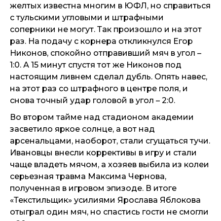
желтых известна многим в ЮФЛ, но справиться
с тульскими угловыми и штрафными
соперники не могут. Так произошло и на этот
раз. На подачу с корнера откликнулся Егор
Никонов, спокойно отправивший мяч в угол –
1:0. А 15 минут спустя тот же Никонов под
настоящим ливнем сделал дубль. Опять навес,
на этот раз со штрафного в центре поля, и
снова точный удар головой в угол – 2:0.
Во втором тайме над стадионом академии
засветило яркое солнце, а вот над
арсенальцами, наоборот, стали сгущаться тучи.
Ивановцы внесли коррективы в игру и стали
чаще владеть мячом, а хозяев выбила из колеи
серьезная травма Максима Чернова,
полученная в игровом эпизоде. В итоге
«Текстильщик» усилиями Ярослава Яблокова
отыграл один мяч, но спастись гости не смогли