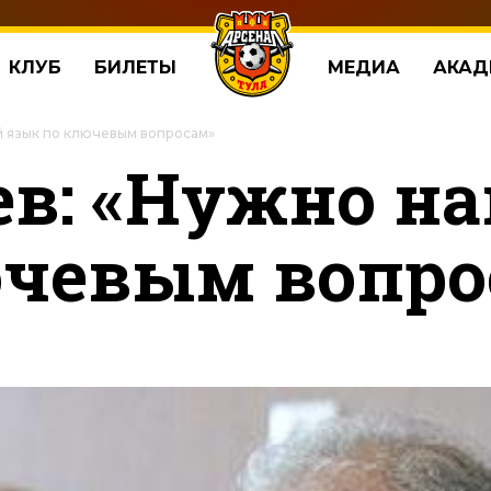
КЛУБ
БИЛЕТЫ
МЕДИА
АКАД
й язык по ключевым вопросам»
в: «Нужно н
ючевым вопро