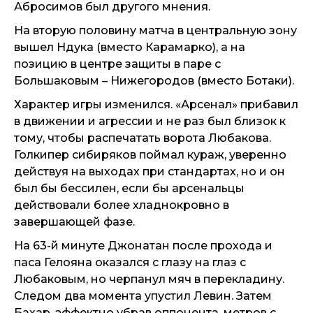
Абросимов был другого мнения.
На вторую половину матча в центральную зону
вышел Ндука (вместо Карамарко), а на
позицию в центре защиты в паре с
Большаковым – Нижегородов (вместо Ботаки).
Характер игры изменился. «Арсенал» прибавил
в движении и агрессии и не раз был близок к
тому, чтобы распечатать ворота Любакова.
Голкипер сибиряков поймал кураж, уверенно
действуя на выходах при стандартах, но и он
был бы бессилен, если бы арсенальцы
действовали более хладнокровно в
завершающей фазе.
На 63-й минуте Джонатан после прохода и
паса Гелояна оказался с глазу на глаз с
Любаковым, но черпанул мяч в перекладину.
Следом два момента упустил Левин. Затем
Бахар, эффектно убрав оппонента, метров с