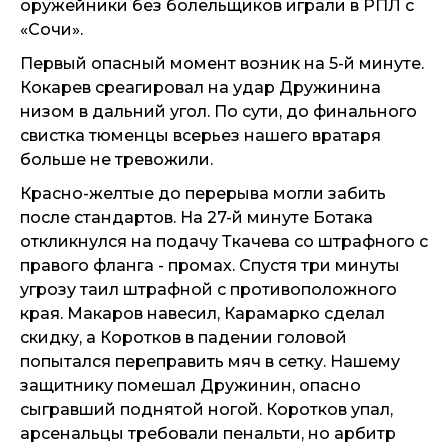
оружейники без болельщиков играли в РПЛ с
«Сочи».
Первый опасный момент возник на 5-й минуте.
Кокарев среагировал на удар Дружинина
низом в дальний угол. По сути, до финального
свистка тюменцы всерьез нашего вратаря
больше не тревожили.
Красно-желтые до перерыва могли забить
после стандартов. На 27-й минуте Ботака
откликнулся на подачу Ткачева со штрафного с
правого фланга - промах. Спустя три минуты
угрозу таил штрафной с противоположного
края. Макаров навесил, Карамарко сделал
скидку, а Коротков в падении головой
попытался переправить мяч в сетку. Нашему
защитнику помешал Дружинин, опасно
сыгравший поднятой ногой. Коротков упал,
арсенальцы требовали пенальти, но арбитр