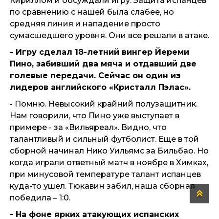
Кириллом и обсуждали игру. Защита испанцев
по сравнению с нашей была слабее, но
средняя линия и нападение просто
сумасшедшего уровня. Они все решали в атаке.
- Игру сделал 18-летний вингер Йереми
Пино, забивший два мяча и отдавший две
голевые передачи. Сейчас он один из
лидеров английского «Кристалл Пэлас».
- Помню. Невысокий крайний полузащитник.
Нам говорили, что Пино уже выступает в
примере - за «Вильяреал». Видно, что
талантливый и сильный футболист. Еще в той
сборной начинал Нико Уильямс за Бильбао. Но
когда играли ответный матч в ноябре в Химках,
при минусовой температуре талант испанцев
куда-то ушел. Тюкавин забил, наша сборная
победила – 1:0.
- На фоне ярких атакующих испанских