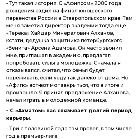
- Тут такая история. С «Афипсом» 2000 года
рождения ездил на финал юношеского
первенства России в Ставропольском крае. Там
меня заметил директор академии тогда еще
«Терека» Хайдар Минералович Алханов,
кстати, дедушка защитника петербургского
«Зенита» Арсена Адамова. Он часто звонил
мне, приглашал в академию, предлагал
попробовать силы в молодежке. Сначала я
отказывался, считая, что семья будет
переживать, если уеду так далеко от дома. Но
«Афипс» вот-вот мог закрыться, что в итоге и
произошло. Я принял предложение Алханова,
начал играть в молодежной команде.
- С «Ахматом» вас связывает долгий период
карьеры.
- Три с половиной года там провел, в том числе
год в премьер-лиге.