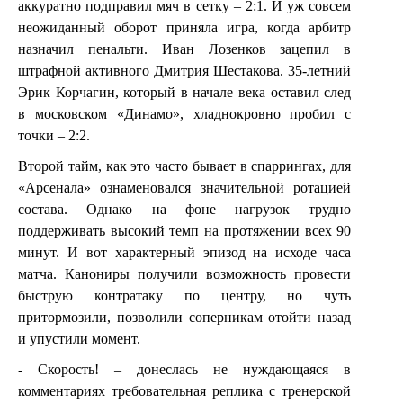
аккуратно подправил мяч в сетку – 2:1. И уж совсем
неожиданный оборот приняла игра, когда арбитр
назначил пенальти. Иван Лозенков зацепил в
штрафной активного Дмитрия Шестакова. 35-летний
Эрик Корчагин, который в начале века оставил след
в московском «Динамо», хладнокровно пробил с
точки – 2:2.
Второй тайм, как это часто бывает в спаррингах, для
«Арсенала» ознаменовался значительной ротацией
состава. Однако на фоне нагрузок трудно
поддерживать высокий темп на протяжении всех 90
минут. И вот характерный эпизод на исходе часа
матча. Канониры получили возможность провести
быструю контратаку по центру, но чуть
притормозили, позволили соперникам отойти назад
и упустили момент.
- Скорость! – донеслась не нуждающаяся в
комментариях требовательная реплика с тренерской