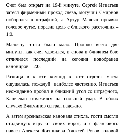
Счет был открыт на 19-й минуте. Сергей Игнатьев
затеял фирменный проход слева, могучий Смирнов
поборолся в штрафной, а Артур Малоян проявил
голевое чутье, поразив цель с близкого расстояния –
1:0.
Малояну этого было мало. Прошло всего две
минуты, как счет удвоился, и снова в ближнем бою
отличился последний на сегодня новобранец
канониров – 2:0.
Разница в классе команд в этот отрезок матча
ощущалась, пожалуй, наиболее явственно. Игнатьев
неожиданно пробил в ближний угол со штрафного,
Кашчелан отважился на сильный удар. В обоих
случаях Вяльчинов сыграл надежно.
А затем арсенальская канонада стихла, гости смогли
отодвинуть игру от своих ворот, и с флангового
навеса Алексея Житникова Алексей Рогов головой