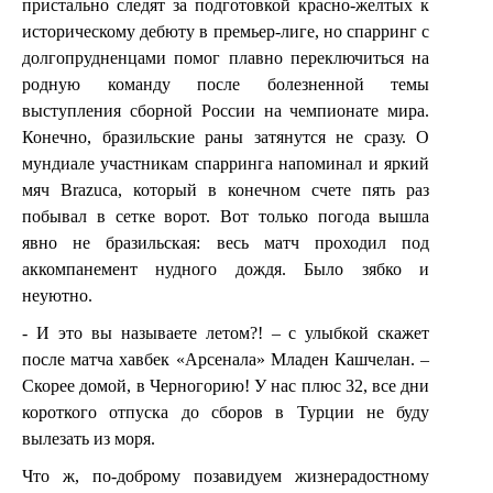
пристально следят за подготовкой красно-желтых к
историческому дебюту в премьер-лиге, но спарринг с
долгопрудненцами помог плавно переключиться на
родную команду после болезненной темы
выступления сборной России на чемпионате мира.
Конечно, бразильские раны затянутся не сразу. О
мундиале участникам спарринга напоминал и яркий
мяч
Brazuca
, который в конечном счете пять раз
побывал в сетке ворот. Вот только погода вышла
явно не бразильская: весь матч проходил под
аккомпанемент нудного дождя. Было зябко и
неуютно.
- И это вы называете летом?! – с улыбкой скажет
после матча хавбек «Арсенала» Младен Кашчелан. –
Скорее домой, в Черногорию! У нас плюс 32, все дни
короткого отпуска до сборов в Турции не буду
вылезать из моря.
Что ж, по-доброму позавидуем жизнерадостному