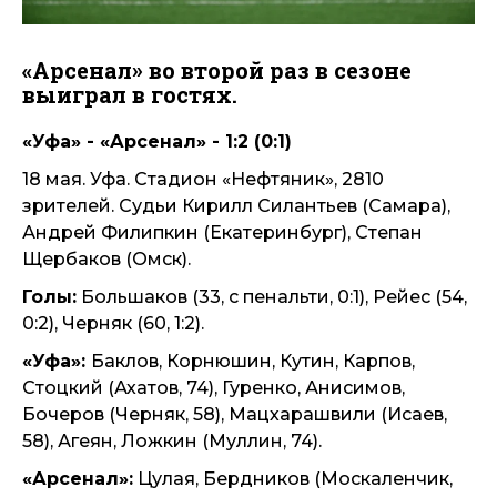
«Арсенал» во второй раз в сезоне
выиграл в гостях.
«Уфа» - «Арсенал» - 1:2 (0:1)
18 мая. Уфа. Стадион «Нефтяник», 2810
зрителей. Судьи Кирилл Силантьев (Самара),
Андрей Филипкин (Екатеринбург), Степан
Щербаков (Омск).
Голы:
Большаков (33, с пенальти, 0:1), Рейес (54,
0:2), Черняк (60, 1:2).
«Уфа»:
Баклов, Корнюшин, Кутин, Карпов,
Стоцкий (Ахатов, 74), Гуренко, Анисимов,
Бочеров (Черняк, 58), Мацхарашвили (Исаев,
58), Агеян, Ложкин (Муллин, 74).
«Арсенал»:
Цулая, Бердников (Москаленчик,