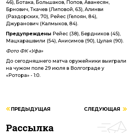
46), Ботака, Большаков, Попов, Аванесян,
Брнович, Ткачев (Липовой, 63), Алинви
(Раздорских, 70), Рейес (Гелоян, 84),
Джуранович (Калмыков, 84).
Предупреждены
Рейес (38), Бердников (45),
Мацхарашвили (54), Анисимов (90), Цулая (90).
Фото ФК «Уфа»
До сегодняшнего матча оружейники выиграли
на чужом поле 29 июля в Волгограде у
«Ротора» - 1:0.
ПРЕДЫДУЩАЯ
СЛЕДУЮЩАЯ
Рассылка