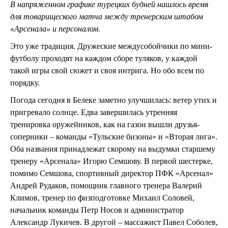
В напряженном графике турецких будней нашлось время
для товарищеского матча между тренерским штабом
«Арсенала» и персоналом.
Это уже традиция. Дружеские междусобойчики по мини-
футболу проходят на каждом сборе туляков, у каждой
такой игры свой сюжет и своя интрига. Но обо всем по
порядку.
Погода сегодня в Белеке заметно улучшилась: ветер утих и
пригревало солнце. Едва завершилась утренняя
тренировка оружейников, как на газон вышли друзья-
соперники – команды «Тульские бизоны» и «Вторая лига».
Оба названия принадлежат скорому на выдумки старшему
тренеру «Арсенала» Игорю Семшову. В первой шестерке,
помимо Семшова, спортивный директор ПФК «Арсенал»
Андрей Рудаков, помощник главного тренера Валерий
Климов, тренер по физподготовке Михаил Соловей,
начальник команды Петр Носов и администратор
Александр Лукичев. В другой – массажист Павел Соболев,