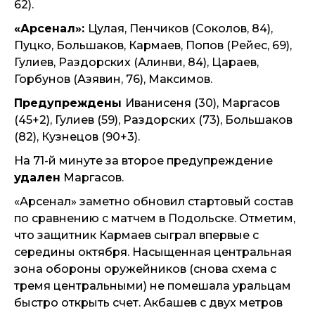
62).
«Арсенал»:
Цулая, Пенчиков (Соколов, 84),
Пуцко, Большаков, Кармаев, Попов (Рейес, 69),
Гулиев, Раздорских (Алинви, 84), Цараев,
Горбунов (Азявин, 76), Максимов.
Предупреждены
Иванисеня (30), Маргасов
(45+2), Гулиев (59), Раздорских (73), Большаков
(82), Кузнецов (90+3).
На 71-й минуте за второе предупреждение
удален
Маргасов.
«Арсенал» заметно обновил стартовый состав
по сравнению с матчем в Подольске. Отметим,
что защитник Кармаев сыграл впервые с
середины октября. Насыщенная центральная
зона обороны оружейников (снова схема с
тремя центральными) не помешала уральцам
быстро открыть счет. Акбашев с двух метров