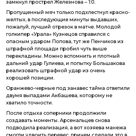
замкнул прострел Железнова – 1:0.
Пропущенный мяч только подхлестнул красно-
желтых, в последующие минуты выдавших,
пожалуй, лучший отрезок в матче. Молодой
голкипер «Урала» Кузнецов справился с
опасным ударом Попова, тут же Пенчиков из
штрафной площади пробил чуть выше
перекладины. Можно вспомнить и плотный
дальний удар Гулиева, и попытку Большакова
реализовать штрафной удар из очень
хорошей позиции.
Оранжево-черные под занавес тайма ответили
двумя выпадами Акбашева, которому не
хватило точности.
После отдыха соперники продолжили
создавать моменты. Арсенальцев снова
подводила реализация, а вот хозяева манежа
смогли удвоить перевес, причем сделали это в