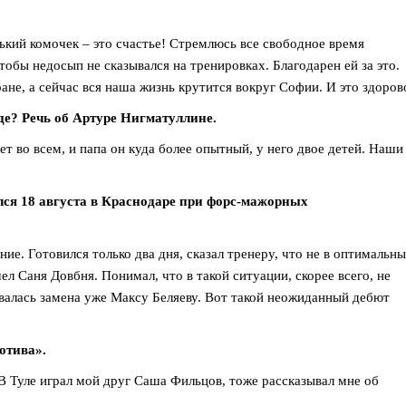
нький комочек – это счастье! Стремлюсь все свободное время
обы недосып не сказывался на тренировках. Благодарен ей за это.
ане, а сейчас вся наша жизнь крутится вокруг Софии. И это здоров
де? Речь об Артуре Нигматуллине.
ет во всем, и папа он куда более опытный, у него двое детей. Наши
ялся 18 августа в Краснодаре при форс-мажорных
ние. Готовился только два дня, сказал тренеру, что не в оптимальн
л Саня Довбня. Понимал, что в такой ситуации, скорее всего, не
овалась замена уже Максу Беляеву. Вот такой неожиданный дебют
отива».
В Туле играл мой друг Саша Фильцов, тоже рассказывал мне об