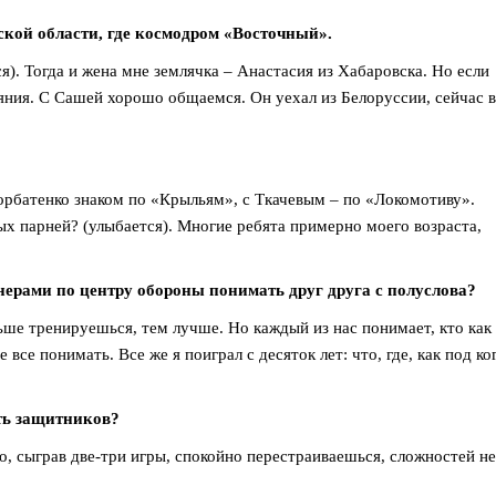
кой области, где космодром «Восточный».
ся). Тогда и жена мне землячка – Анастасия из Хабаровска. Но если
яния. С Сашей хорошо общаемся. Он уехал из Белоруссии, сейчас в
Горбатенко знаком по «Крыльям», с Ткачевым – по «Локомотиву».
ых парней? (улыбается). Многие ребята примерно моего возраста,
нерами по центру обороны понимать друг друга с полуслова?
ьше тренируешься, тем лучше. Но каждый из нас понимает, кто как
 все понимать. Все же я поиграл с десяток лет: что, где, как под ко
ять защитников?
но, сыграв две-три игры, спокойно перестраиваешься, сложностей не