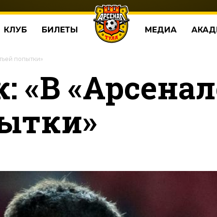
КЛУБ
БИЛЕТЫ
МЕДИА
АКАД
етьей попытки»
: «В «Арсенале
пытки»