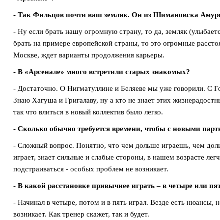
- Так Фильцов почти ваш земляк. Он из Шимановска Амурс
- Ну если брать нашу огромную страну, то да, земляк (улыбает
брать на примере европейской страны, то это огромные рассто
Москве, ждет варианты продолжения карьеры.
- В «Арсенале» много встретили старых знакомых?
- Достаточно. О Нигматуллине и Беляеве мы уже говорили. С 
Знаю Хагуша и Григалаву, ну а кто не знает этих жизнерадостн
так что влиться в новый коллектив было легко.
- Сколько обычно требуется времени, чтобы с новыми парт
- Сложный вопрос. Понятно, что чем дольше играешь, чем дол
играет, знает сильные и слабые стороны, в нашем возрасте легче
подстраиваться - особых проблем не возникает.
- В какой расстановке привычнее играть – в четыре или п
- Начинал в четыре, потом и в пять играл. Везде есть нюансы, 
возникает. Как тренер скажет, так и будет.