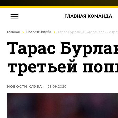
ГЛАВНАЯ КОМАНДА
Главная
Новости клуба
Тарас Бурлак: «В «Арсенале» - с тр
Тарас Бурлак
третьей по
НОВОСТИ КЛУБА
— 28.09.2020