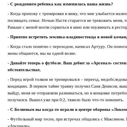
- С рождением ребенка как изменилась ваша жизнь?
- Когда прихожу с тренировки и вижу, что мне улыбается мале
посвящать семье. Ночью Настя старается не тревожить меня, чт
Раньше с женой могли сорваться в кино или поужинать в рестор
- Приятно встретить земляка-владивостокца в новой коман
- Когда стало понятно с переходом, написал Артуру. Он помога
жены общаются, мы на одной волне.
- Давайте теперь о футболе. Ваш дебют за «Арсенал» состо
обстоятельствах.
- Перед игрой толком не тренировался – переезд, медобследова
кондициях. В первом тайме травму получил Саня Денисов, выше
выйду, меня не отправляли разминаться, но в концовке потреб
получился. Вышел уже при 0:2, тяжело было что-то изменить.
- С Беляевым вы когда-то играли в центре обороны «Локом
- Футбольный мир тесен, при встречах общались с Максимом. 
«Арсенале».