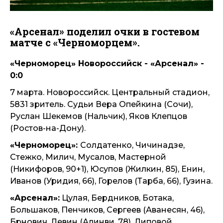
«Арсенал» поделил очки в гостевом
матче с «Черноморцем».
«Черноморец» Новороссийск - «Арсенал» -
0:0
7 марта. Новороссийск. Центральный стадион,
5831 зритель. Судьи Вера Опейкина (Сочи),
Руслан Шекемов (Нальчик), Яков Клепцов
(Ростов-на-Дону).
«Черноморец»:
Солдатенко, Чичинадзе,
Стежко, Милич, Мусалов, Мастерной
(Никифоров, 90+1), Юсупов (Жилкин, 85), Енин,
Иванов (Уридия, 66), Горелов (Тарба, 66), Гузина.
«Арсенал»:
Цулая, Бердников, Ботака,
Большаков, Пенчиков, Сергеев (Аванесян, 46),
Брнович, Левин (Алинви, 78), Липовой