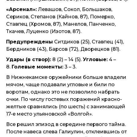
«Арсенал»:
Левашов, Сокол, Большаков,
Сериков, Степанов (Кайнов, 87), Померко,
Ставпец (Хромов, 87), Манелов, Панченко,
Ткачев, Луценко (Изотов, 87).
Предупреждены
Ситдиков (25), Ставпец (41),
Бердников (43), Барсов (72), Дворецков (81).
Удары (в створ):
8 (2) – 14 (5).
Угловые:
4 –
8.
Голевые моменты:
3 – 3.
В Нижнекамске оружейники больше владели
мячом, чаще подавали угловые и били по
воротам, однако это не позволило набрать
очки. По числу гостевых поражений красно-
желтые сравнялись (по шесть) с занимающей
17-е место ульяновской «Волгой».
Все решил эпизод в середине первого тайма.
После навеса слева Галиулин, отклеившись от