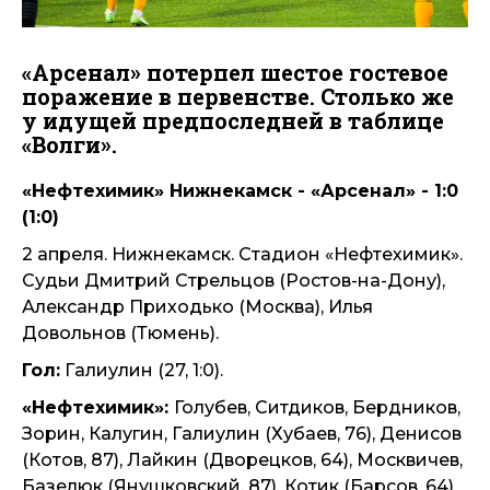
«Арсенал» потерпел шестое гостевое
поражение в первенстве. Столько же
у идущей предпоследней в таблице
«Волги».
«Нефтехимик» Нижнекамск - «Арсенал» - 1:0
(1:0)
2 апреля. Нижнекамск. Стадион «Нефтехимик».
Судьи Дмитрий Стрельцов (Ростов-на-Дону),
Александр Приходько (Москва), Илья
Довольнов (Тюмень).
Гол:
Галиулин (27, 1:0).
«Нефтехимик»:
Голубев, Ситдиков, Бердников,
Зорин, Калугин, Галиулин (Хубаев, 76), Денисов
(Котов, 87), Лайкин (Дворецков, 64), Москвичев,
Базелюк (Янушковский, 87), Котик (Барсов, 64).