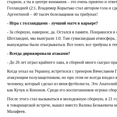
стадион, а ты в центре внимания – это очень приятно и отв
Голландией (2:1, Владимир Корытько стал автором гола и сд
Аргентиной – 40 тысяч болельщиков на трибунах!
- Игра с голландцами - лучший матч в карьере?
- За сборную, наверное, да. Остался в памяти. Понравился 
Шотландии, мы выиграли 1:0. Там сумасшедшая атмосфера, х
вынуждены были отыгрываться. Все поют, все трибуны в те
- Всегда дирижировали атаками?
- До 26 лет играл крайнего хава, в сборной много сыграл п
Когда уехал на Украину, встретился с тренером Вячеславом
атакующим полузащитником, но при этом не всегда входил 
человеку, который сделал из меня футболиста. Это Анатол
как Кучук и Кононов. Среди его воспитанников игроки сбор
После этого стал вызываться в молодежную сборную, в 21 г
в товарищеской встрече, вышел вместо Валика Белькевича ми
Малафеев.