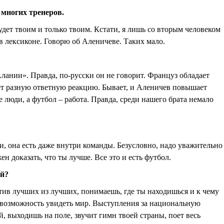
 многих тренеров.
удет твоим и только твоим. Кстати, я лишь со вторым человеком
в лексиконе. Говорю об Аленичеве. Таких мало.
Алании». Правда, по-русски он не говорит. Француз обладает
ает разную ответную реакцию. Бывает, и Аленичев повышает
 люди, а футбол – работа. Правда, среди нашего брата немало
ии, она есть даже внутри команды. Безусловно, надо уважительно
ен доказать, что ты лучше. Все это и есть футбол.
ой?
отив лучших из лучших, понимаешь, где ты находишься и к чему
о возможность увидеть мир. Выступления за национальную
 выходишь на поле, звучит гимн твоей страны, поет весь