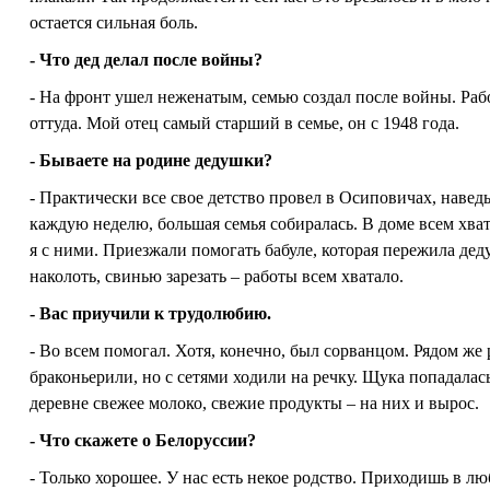
остается сильная боль.
- Что дед делал после войны?
- На фронт ушел неженатым, семью создал после войны. Рабо
оттуда. Мой отец самый старший в семье, он с 1948 года.
- Бываете на родине дедушки?
- Практически все свое детство провел в Осиповичах, навед
каждую неделю, большая семья собиралась. В доме всем хват
я с ними. Приезжали помогать бабуле, которая пережила деду
наколоть, свинью зарезать – работы всем хватало.
- Вас приучили к трудолюбию.
- Во всем помогал. Хотя, конечно, был сорванцом. Рядом же ре
браконьерили, но с сетями ходили на речку. Щука попадалас
деревне свежее молоко, свежие продукты – на них и вырос.
- Что скажете о Белоруссии?
- Только хорошее. У нас есть некое родство. Приходишь в лю