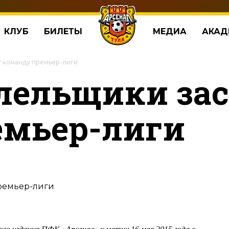
КЛУБ
БИЛЕТЫ
МЕДИА
АКАД
 команду премьер-лиги
олельщики за
емьер-лиги