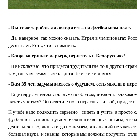
- Вы тоже заработали авторитет – на футбольном поле.
- Да, наверное, так можно сказать. Играл в чемпионатах Ро
десяти лет. Есть, что вспомнить.
- Когда завершите карьеру, вернетесь в Белоруссию?
- Не исключаю, что придется трудиться где-то в другой стра
там, где моя семья – жена, дети, близкие и друзья.
- Вам 35 лет, задумываетесь о будущем, есть мысли в пе
- Еще пару лет назад стал думать об этом, позвонил знаком
начать учиться? Он ответил: пока играешь – играй, придет в
К учебе надо подходить серьезно - сидеть и учить, а просто 
футболисты, иногда путаем очевидные вещи. Считаем, что мн
деятельностью, лишь тогда понимаем, что знаний не хватает. 
большая наука, и знания, которые мы должны получить, отл