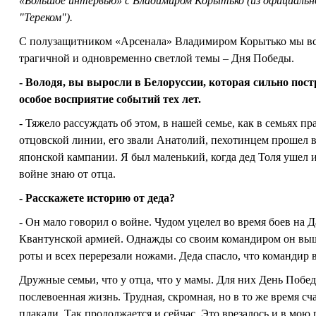
«Большое интервью» с Владимиром Корытько (из официально
"Тереком").
С полузащитником «Арсенала» Владимиром Корытько мы встре
трагичной и одновременно светлой темы – Дня Победы.
- Володя, вы выросли в Белоруссии, которая сильно пос
особое восприятие событий тех лет.
- Тяжело рассуждать об этом, в нашей семье, как в семьях п
отцовской линии, его звали Анатолий, пехотинцем прошел вс
японской кампании. Я был маленький, когда дед Толя ушел и
войне знаю от отца.
- Расскажете историю от деда?
- Он мало говорил о войне. Чудом уцелел во время боев на 
Квантунской армией. Однажды со своим командиром он выш
роты и всех перерезали ножами. Деда спасло, что командир в
Дружные семьи, что у отца, что у мамы. Для них День Побе
послевоенная жизнь. Трудная, скромная, но в то же время сча
плакали. Так продолжается и сейчас. Это врезалось и в мою 