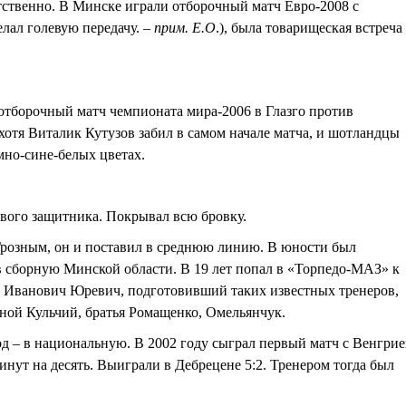
етственно. В Минске играли отборочный матч Евро-2008 с
елал голевую передачу. –
прим. Е.О
.), была товарищеская встреча 
и отборочный матч чемпионата мира-2006 в Глазго против
отя Виталик Кутузов забил в самом начале матча, и шотландцы
мно-сине-белых цветах.
равого защитника. Покрывал всю бровку.
 Грозным, он и поставил в среднюю линию. В юности был
в сборную Минской области. В 19 лет попал в «Торпедо-МАЗ» к
ий Иванович Юревич, подготовивший таких известных тренеров,
ной Кульчий, братья Ромащенко, Омельянчук.
од – в национальную. В 2002 году сыграл первый матч с Венгри
нут на десять. Выиграли в Дебрецене 5:2. Тренером тогда был