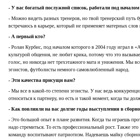
- У вас богатый послужной список, работали под началом
- Можно видеть разных тренеров, но твой тренерский путь б
встречаюсь в карьере, который не применяет матерных слов 
- А первый кто?
- Ролан Курбис, под началом которого в 2004 году играл в «
культурой общения, не любит крика, потому что это вызыв
голос, но никогда нет трехэтажного мата и унижения. Мы все
эгоистов, футболисты немного самовлюбленный народ.
- Эти качества присущи вам?
- Мы все в какой-то степени эгоисты. У нас ведь конкуренц
относиться к партнеру, но есть и такой момент, когда ты долж
- Как повлияли на вас долгие годы выступления в сборн
- Это большой опыт в плане развития. Когда ты играешь пр
надо стремиться. То есть профессиональный рост. Также эт
команду воспитывают патриотизм. Надеваешь майку сборной,