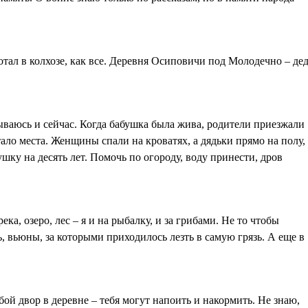
тал в колхозе, как все. Деревня Осиповичи под Молодечно – де
ываюсь и сейчас. Когда бабушка была жива, родители приезжали
ало места. Женщины спали на кроватях, а дядьки прямо на полу,
шку на десять лет. Помочь по огороду, воду принести, дров
ка, озеро, лес – я и на рыбалку, и за грибами. Не то чтобы
ь, вьюны, за которыми приходилось лезть в самую грязь. А еще в
бой двор в деревне – тебя могут напоить и накормить. Не знаю,