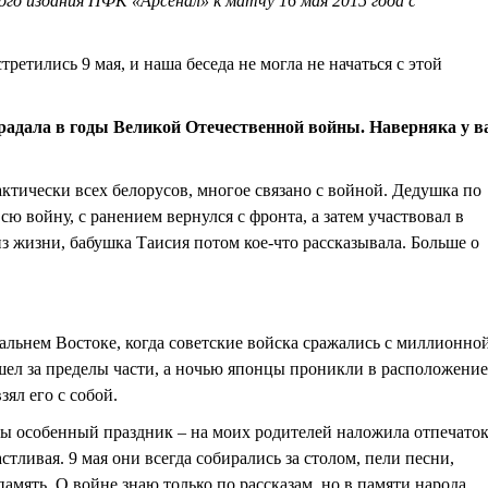
го издания ПФК «Арсенал» к матчу 16 мая 2015 года с
тились 9 мая, и наша беседа не могла не начаться с этой
традала в годы Великой Отечественной войны. Наверняка у в
рактически всех белорусов, многое связано с войной. Дедушка по
ю войну, с ранением вернулся с фронта, а затем участвовал в
з жизни, бабушка Таисия потом кое-что рассказывала. Больше о
Дальнем Востоке, когда советские войска сражались с миллионно
ел за пределы части, а ночью японцы проникли в расположение
зял его с собой.
ды особенный праздник – на моих родителей наложила отпечато
стливая. 9 мая они всегда собирались за столом, пели песни,
память. О войне знаю только по рассказам, но в памяти народа