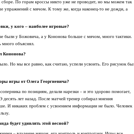
м сборе. По горам кроссы никто уже не проводит, но мы можем так
е упражнений с мячом. К тому же, когда наконец-то не дожди, а
вки, у кого – наиболее игровые?
ые были у Божовича, а у Кононова больше с мячом, много тактики.
ь много объяснял.
ол Кононова?
ыло. Но мы все равно, как считаю, успели усвоить. Его рисунок бы
оры игры от Олега Георгиевича?
оперника по позициям, делали нарезки – и это здорово помогает,
Э десять лет назад. После матчей тренер собирал мнения
ьше. И никаких проблем с усвоением информации не было. Человек
льзу.
нда будет удивлять этой весной?
ними – владение мячом, его контроль и контратаки. Игры все