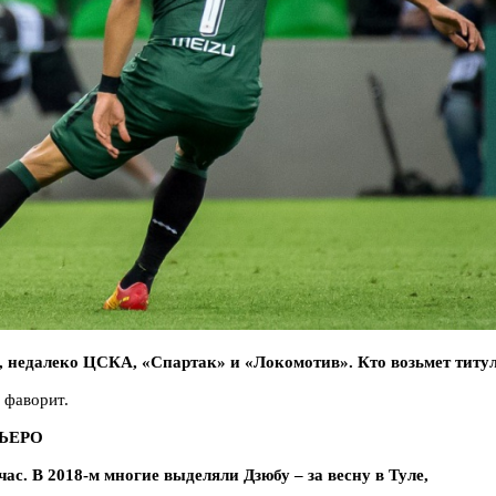
м, недалеко ЦСКА, «Спартак» и «Локомотив». Кто возьмет титу
 фаворит.
ЬЕРО
ас. В 2018-м многие выделяли Дзюбу – за весну в Туле,