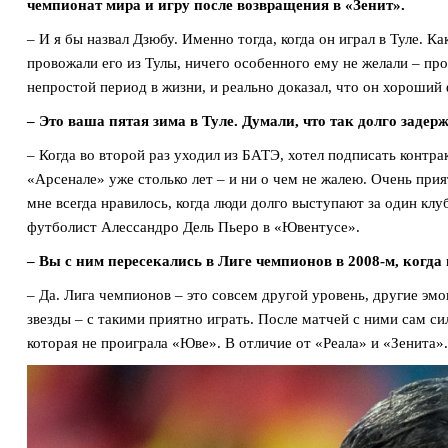
чемпионат мира и игру после возвращения в «Зенит».
– И я бы назвал Дзюбу. Именно тогда, когда он играл в Туле. Ка
провожали его из Тулы, ничего особенного ему не желали – про
непростой период в жизни, и реально доказал, что он хороший 
– Это ваша пятая зима в Туле. Думали, что так долго задер
– Когда во второй раз уходил из БАТЭ, хотел подписать контрак
«Арсенале» уже столько лет – и ни о чем не жалею. Очень прия
мне всегда нравилось, когда люди долго выступают за один кл
футболист Алессандро Дель Пьеро в «Ювентусе».
– Вы с ним пересекались в Лиге чемпионов в 2008-м, когда
– Да. Лига чемпионов – это совсем другой уровень, другие эмо
звезды – с такими приятно играть. После матчей с ними сам с
которая не проиграла «Юве». В отличие от «Реала» и «Зенита».