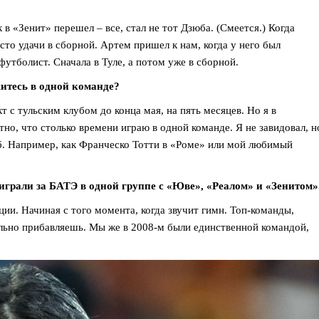
к в «Зенит» перешел – все, стал не тот Дзюба. (Смеется.) Когда
сто удачи в сборной. Артем пришел к нам, когда у него был
футболист. Сначала в Туле, а потом уже в сборной.
житесь в одной команде?
т с тульским клубом до конца мая, на пять месяцев. Но я в
тно, что столько времени играю в одной команде. Я не завидовал, н
уб. Например, как Франческо Тотти в «Роме» или мой любимый
 играли за БАТЭ в одной группе с «Юве», «Реалом» и «Зенитом»
ции. Начиная с того момента, когда звучит гимн. Топ-команды,
ильно прибавляешь. Мы же в 2008-м были единственной командой,