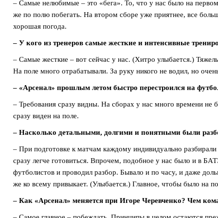
– Самые нелюбимые – это «бега». То, что у нас было на перво
же по полю побегать. На втором сборе уже приятнее, все больш
хорошая погода.
– У кого из тренеров самые жесткие и интенсивные трениро
– Самые жесткие – вот сейчас у нас. (Хитро улыбается.) Тяжел
На поле много отрабатывали. За руку никого не водил, но очен
– «Арсенал» прошлым летом быстро перестроился на футб
– Требования сразу видны. На сборах у нас много времени не б
сразу виден на поле.
– Насколько детальными, долгими и понятными были разб
– При подготовке к матчам каждому индивидуально разбирали с
сразу легче готовиться. Впрочем, подобное у нас было и в БАТ
футболистов и проводил разбор. Бывало и по часу, и даже дол
же ко всему привыкает. (Улыбается.) Главное, чтобы было на по
– Как «Арсенал» меняется при Игоре Черевченко? Чем кома
– Самое главное – побеждать. Принципы в целом остаются преж