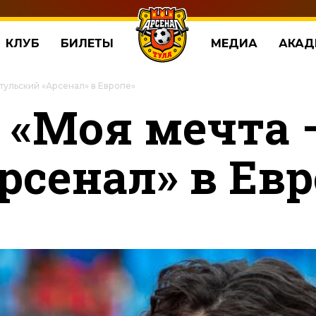
КЛУБ
БИЛЕТЫ
МЕДИА
АКАД
 тульский «Арсенал» в Европе»
 «Моя мечта 
рсенал» в Евр