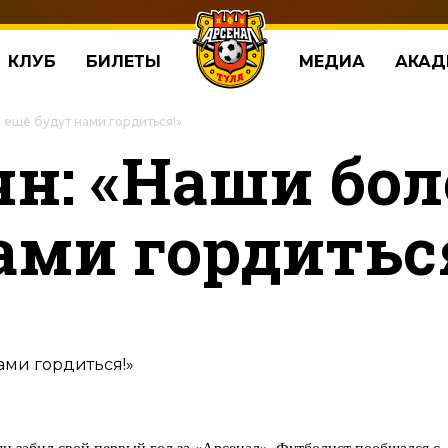
КЛУБ
БИЛЕТЫ
МЕДИА
АКАД
ещё будут нами гордиться!»
ян: «Наши бо
ами гордитьс