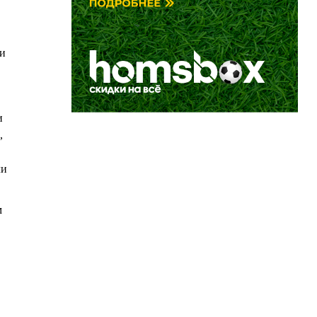
 и
и
,
ли
м