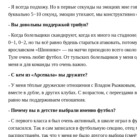
- Я всегда подхожу. Но в первые секунды на эмоциях мне 
буквально 5−10 секунд, эмоции утихают, мы конструктивно 
- Вы довольны поддержкой трибун?
- Когда болельщики скандируют, когда их много на стадионе
0−1, 0−2, но ты всё равно будешь стараться атаковать, пот
ярославском «Шиннике» — на матчи приходило всего около п
Туле очень любят футбол. От тульских болельщиков у меня 
меня и для команды это очень важно.
- С кем из «Арсенала» вы дружите?
- У меня тёплые дружеские отношения с Владом Рыжковым, с
вместе в дубле, в других клубах. С возрастом, с переездами
равно мы поддерживаем отношения.
- Почему вы в детстве выбрали именно футбол?
- С первого класса я был очень активный, в школе играл в 
согласился. Так я сам записался в футбольную секцию, отец
распространён, так что у меня не было другого выбора (смеёт