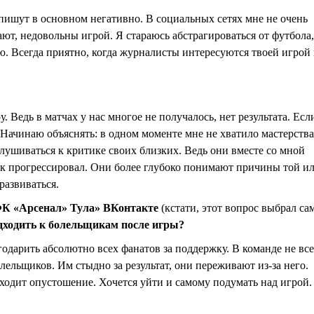
 пишут в основном негативно. В социальных сетях мне не очень
ют, недовольны игрой. Я стараюсь абстрагироваться от футбола,
ю. Всегда приятно, когда журналисты интересуются твоей игрой
у. Ведь в матчах у нас многое не получалось, нет результата. Есл
 Начинаю объяснять: в одном моменте мне не хватило мастерства
ушиваться к критике своих близких. Ведь они вместе со мной
как прогрессировал. Они более глубоко понимают причины той и
развиваться.
ФК «Арсенал» Тула» ВКонтакте
(кстати, этот вопрос выбрал са
одходить к болельщикам после игры?
годарить абсолютно всех фанатов за поддержку. В команде не все
лельщиков. Им стыдно за результат, они переживают из-за него.
ходит опустошение. Хочется уйти и самому подумать над игрой.