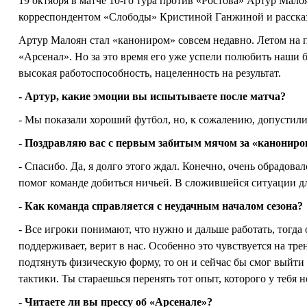
19 октября в матче 10-го тура против «Ростова» Артур Мало
корреспондентом «Слободы» Кристиной Ганжиной и рассказа
Артур Малоян стал «канониром» совсем недавно. Летом на 
«Арсенал». Но за это время его уже успели полюбить наши 
высокая работоспособность, нацеленность на результат.
- Артур, какие эмоции вы испытываете после матча?
- Мы показали хороший футбол, но, к сожалению, допустил
- Поздравляю вас с первым забитым мячом за «канониро
- Спасибо. Да, я долго этого ждал. Конечно, очень обрадова
помог команде добиться ничьей. В сложившейся ситуации дл
- Как команда справляется с неудачным началом сезона?
- Все игроки понимают, что нужно и дальше работать, тогд
поддерживает, верит в нас. Особенно это чувствуется на тре
подтянуть физическую форму, то он и сейчас бы смог выйти
тактики. Ты стараешься перенять тот опыт, которого у тебя н
- Читаете ли вы прессу об «Арсенале»?