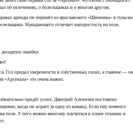
ян забил свой первый гол за «Арсенал». Футболист пообщался с
л об увлечениях, о болельщиках и о многом другом.
правах аренды он перешёл из ярославского «Шинника» в тульск
болельщики. Нападающего отличает напористость на поле,
и досадную ошибку.
в»!
лся. Гол придал уверенности в собственных силах, а главное — о
я «Арсенала» это очень важно.
а обязательно придёт успех. Дмитрий Аленичев постоянно
нировке, когда он играет за одну из команд. Если ему немного
 на поле. У него можно многому поучиться в плане техники и
ет.