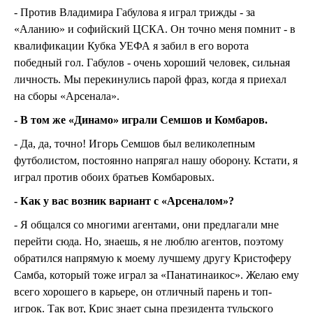
- Против Владимира Габулова я играл трижды - за
«Аланию» и софийский ЦСКА. Он точно меня помнит - в
квалификации Кубка УЕФА я забил в его ворота
победный гол. Габулов - очень хороший человек, сильная
личность. Мы перекинулись парой фраз, когда я приехал
на сборы «Арсенала».
- В том же «Динамо» играли Семшов и Комбаров.
- Да, да, точно! Игорь Семшов был великолепным
футболистом, постоянно напрягал нашу оборону. Кстати, я
играл против обоих братьев Комбаровых.
- Как у вас возник вариант с «Арсеналом»?
- Я общался со многими агентами, они предлагали мне
перейти сюда. Но, знаешь, я не люблю агентов, поэтому
обратился напрямую к моему лучшему другу Кристоферу
Самба, который тоже играл за «Панатинаикос». Желаю ему
всего хорошего в карьере, он отличный парень и топ-
игрок. Так вот, Крис знает сына президента тульского