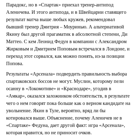
Парадокс, но в «Спартак» приехал тренер-антипод
Аленичева. И этого антипода, и в Швейцарии ставящего
результат матча выше любых кружев, рекомендовал
бывший тренер Дмитрия – Моуринью. А альтернативой
Якину был другой прагаматик в абсолютной степени, Ди
Маттео. С кем Леонид Федун в компании с Александром
Жирковым и Дмитрием Поповым встречался в Лондоне, и
переход этот сорвался, как можно понять, из-за позиции
Попова.
Результаты «Арсенала» подвердить правильность выбора
спартаковских боссов не могут. Муслин, которому пели
осанну в «Локомотиве» и «Краснодаре», угодив в
«Амкар», оказался заложником обстоятельств, в результате
чего о нем говорят пока больше как о верном кандидате на
увольнение. Якин в Туле, вероятно, вряд ли бы
котировался выше. Объяснение, почему Аленичев не в
«Спартаке» Федуна, дает другой факт: игра «Арсенала»,
которая нравится, но не приносит очков.