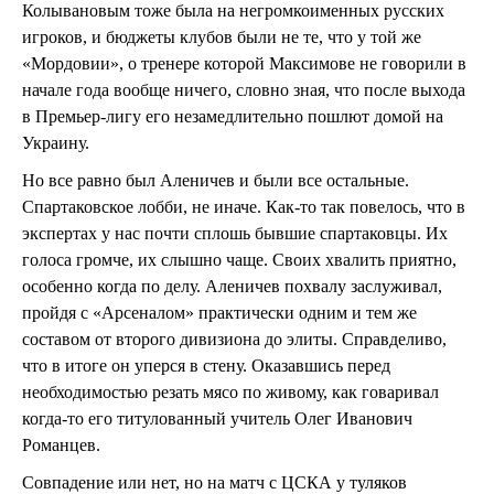
Колывановым тоже была на негромкоименных русских
игроков, и бюджеты клубов были не те, что у той же
«Мордовии», о тренере которой Максимове не говорили в
начале года вообще ничего, словно зная, что после выхода
в Премьер-лигу его незамедлительно пошлют домой на
Украину.
Но все равно был Аленичев и были все остальные.
Спартаковское лобби, не иначе. Как-то так повелось, что в
экспертах у нас почти сплошь бывшие спартаковцы. Их
голоса громче, их слышно чаще. Своих хвалить приятно,
особенно когда по делу. Аленичев похвалу заслуживал,
пройдя с «Арсеналом» практически одним и тем же
составом от второго дивизиона до элиты. Справделиво,
что в итоге он уперся в стену. Оказавшись перед
необходимостью резать мясо по живому, как говаривал
когда-то его титулованный учитель Олег Иванович
Романцев.
Совпадение или нет, но на матч с ЦСКА у туляков