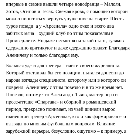
впервые в сезоне вышли четыре новобранца – Малоян,
Зотов, Осипов и Тесак. Свежая кровь, с помощью которой
можно попытаться вернуть упущенное на старте. Шесть
туров позади, а у «Арсенала» одно очко и всего два
забитых мяча – худший клуб по этим показателям в
Премьер-лиге. Но даже несмотря на такой старт, туляков
сдержанно критикуют и даже сдержанно хвалят. Благодаря
Аленичеву и только благодаря ему.
Большая удача для тренера – найти своего журналиста.
Который отстаивал бы его позиции, пытался донести до
народа взгляды специалиста, которому или в которого он
повреил. Аленичеву с этим повезло и в то же время нет.
Повезло, потому что Александр Львов, мастер пера и
пресс-атташе «Спартака» и сборной в романцевский
период, прекрасно понимает, из чьей шинели вырос
нынешний тренер «Арсенала», кто и как формировал его
взгляды по многим футбольным вопросам. Влияние
зарубежной карьеры, безусловно, ощутимо – к примеру, я