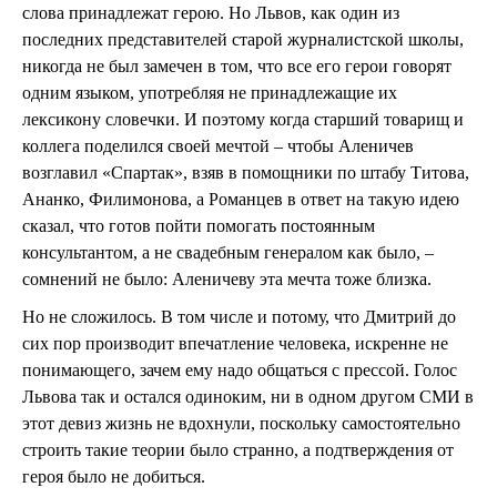
слова принадлежат герою. Но Львов, как один из
последних представителей старой журналистской школы,
никогда не был замечен в том, что все его герои говорят
одним языком, употребляя не принадлежащие их
лексикону словечки. И поэтому когда старший товарищ и
коллега поделился своей мечтой – чтобы Аленичев
возглавил «Спартак», взяв в помощники по штабу Титова,
Ананко, Филимонова, а Романцев в ответ на такую идею
сказал, что готов пойти помогать постоянным
консультантом, а не свадебным генералом как было, –
сомнений не было: Аленичеву эта мечта тоже близка.
Но не сложилось. В том числе и потому, что Дмитрий до
сих пор производит впечатление человека, искренне не
понимающего, зачем ему надо общаться с прессой. Голос
Львова так и остался одиноким, ни в одном другом СМИ в
этот девиз жизнь не вдохнули, поскольку самостоятельно
строить такие теории было странно, а подтверждения от
героя было не добиться.