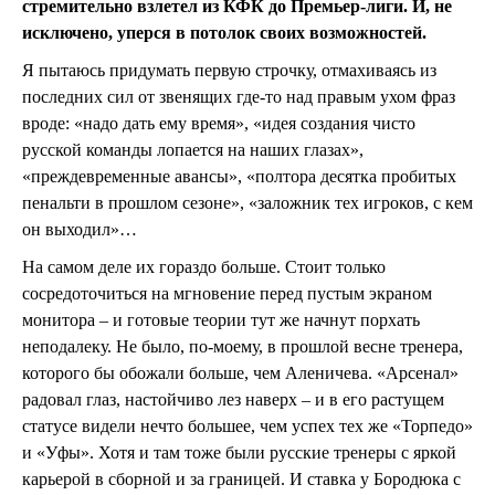
стремительно взлетел из КФК до Премьер-лиги. И, не
исключено, уперся в потолок своих возможностей.
Я пытаюсь придумать первую строчку, отмахиваясь из
последних сил от звенящих где-то над правым ухом фраз
вроде: «надо дать ему время», «идея создания чисто
русской команды лопается на наших глазах»,
«преждевременные авансы», «полтора десятка пробитых
пенальти в прошлом сезоне», «заложник тех игроков, с кем
он выходил»…
На самом деле их гораздо больше. Стоит только
сосредоточиться на мгновение перед пустым экраном
монитора – и готовые теории тут же начнут порхать
неподалеку. Не было, по-моему, в прошлой весне тренера,
которого бы обожали больше, чем Аленичева. «Арсенал»
радовал глаз, настойчиво лез наверх – и в его растущем
статусе видели нечто большее, чем успех тех же «Торпедо»
и «Уфы». Хотя и там тоже были русские тренеры с яркой
карьерой в сборной и за границей. И ставка у Бородюка с