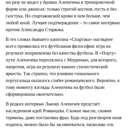
ни разу не видел у бровки Аленичева в тренировочной
форме или джинсах: только строгий костюм, пусть и без
галстука. Но спартаковской крови в нем больше, чем
любой иной. Лучшее подтверждение – то самое интервью
против Александра Старкова.
В тех словах бывшего капитана «Спартака» нагляднее
всего проявилась его футбольная философия: игра на
результат неприемлема без качества футбола. В «Порту»
пути Аленичева пересеклись с Моуринью, для которого,
напротив, игра на результат важнее стилистической
яркости. Так странно, что влияние гениального
португальца оказалось слабее романцевского. Вероятно, к
тому моменту взгляды Аленичева на футбол были
сформированы окончательно.
В редких интервью Львову Аленичев предстает
наследником идей Романцева. Схожие мысли, схожие
термины, даже постановка фраз. Будь под разговором иная
подпись, можно было бы засомневаться, насколько эти