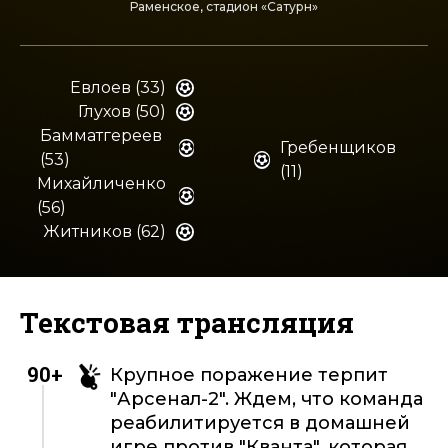
Раменское, стадион «Сатурн»
Евлоев (33)
Глухов (50)
Бамматгереев
Гребенщиков
(53)
(11)
Михайличенко
(56)
Житников (62)
Текстовая трансляция
90+
Крупное поражение терпит
"Арсенал-2". Ждем, что команда
реабилитируется в домашней
игре против "Кванта", которая