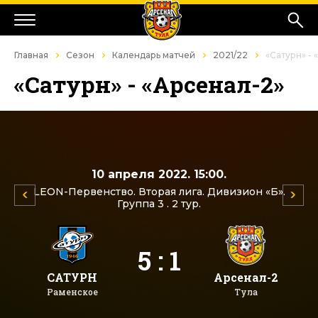
Главная
Сезон
Календарь матчей
2021/22
«Сатурн» - 
«Сатурн» - «Арсенал-2»
10 апреля 2022. 15:00.
LEON-Первенство. Вторая лига. Дивизион «Б».
Группа 3 . 2 тур.
5 : 1
САТУРН
Арсенал-2
Раменское
Тула