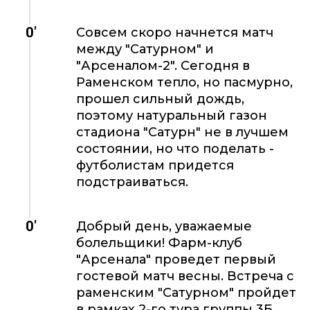
0'
Совсем скоро начнется матч
между "Сатурном" и
"Арсеналом-2". Сегодня в
Раменском тепло, но пасмурно,
прошел сильный дождь,
поэтому натуральный газон
стадиона "Сатурн" не в лучшем
состоянии, но что поделать -
футболистам придется
подстраиваться.
0'
Добрый день, уважаемые
болельщики! Фарм-клуб
"Арсенала" проведет первый
гостевой матч весны. Встреча с
раменским "Сатурном" пройдет
в рамках 2-го тура группы 3Б