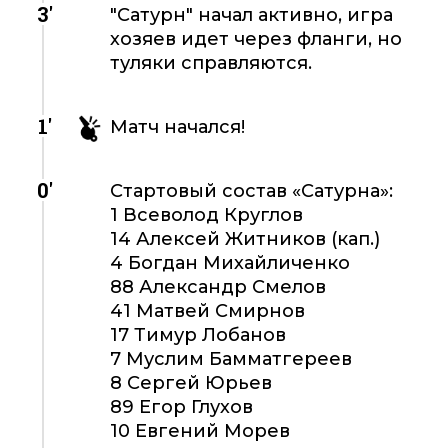
3'
"Сатурн" начал активно, игра
хозяев идет через фланги, но
туляки справляются.
1'
Матч начался!
0'
Стартовый состав «Сатурна»:
1 Всеволод Круглов
14 Алексей Житников (кап.)
4 Богдан Михайличенко
88 Александр Смелов
41 Матвей Смирнов
17 Тимур Лобанов
7 Муслим Бамматгереев
8 Сергей Юрьев
89 Егор Глухов
10 Евгений Морев