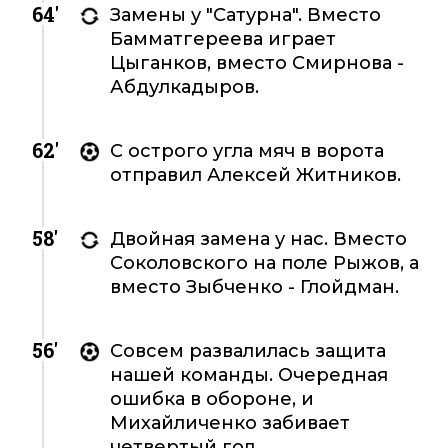
64'
Замены у "Сатурна". Вместо
Бамматгереева играет
Цыганков, вместо Смирнова -
Абдулкадыров.
62'
С острого угла мяч в ворота
отправил Алексей Житников.
58'
Двойная замена у нас. Вместо
Соколовского на поле Рыжов, а
вместо Зыбченко - Глойдман.
56'
Совсем развалилась защита
нашей команды. Очередная
ошибка в обороне, и
Михайличенко забивает
четвертый гол.