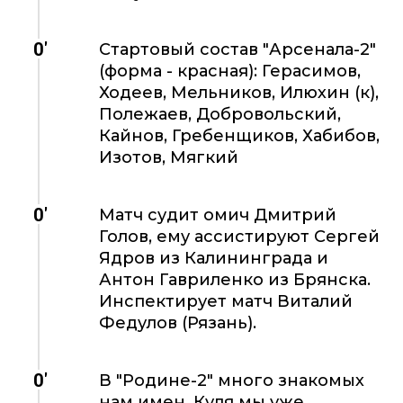
0'
Стартовый состав "Арсенала-2"
(форма - красная): Герасимов,
Ходеев, Мельников, Илюхин (к),
Полежаев, Добровольский,
Кайнов, Гребенщиков, Хабибов,
Изотов, Мягкий
0'
Матч судит омич Дмитрий
Голов, ему ассистируют Сергей
Ядров из Калининграда и
Антон Гавриленко из Брянска.
Инспектирует матч Виталий
Федулов (Рязань).
0'
В "Родине-2" много знакомых
нам имен. Куля мы уже