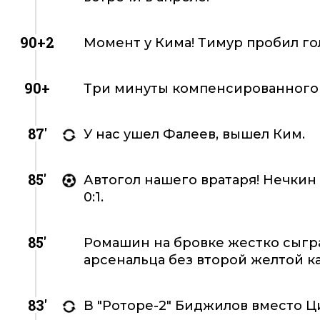
90+2
Момент у Кима! Тимур пробил гол
90+
Три минуты компенсированного
87'
У нас ушел Фалеев, вышел Ким.
85'
Автогол нашего вратаря! Нечкин 
0:1.
85'
Ромашин на бровке жестко сыгра
арсенальца без второй желтой к
83'
В "Роторе-2" Биджилов вместо Ц