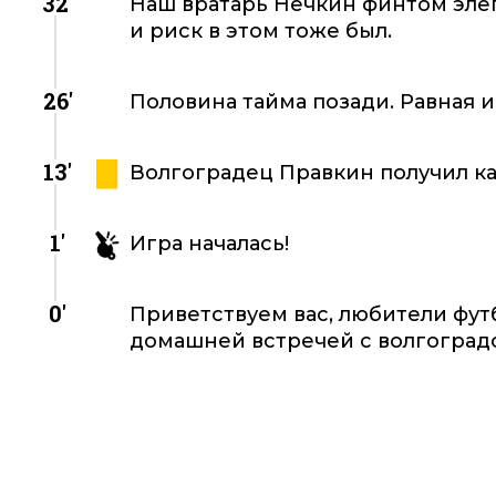
32'
Наш вратарь Нечкин финтом эле
и риск в этом тоже был.
26'
Половина тайма позади. Равная и
13'
Волгоградец Правкин получил ка
1'
Игра началась!
0'
Приветствуем вас, любители фут
домашней встречей с волгоградс