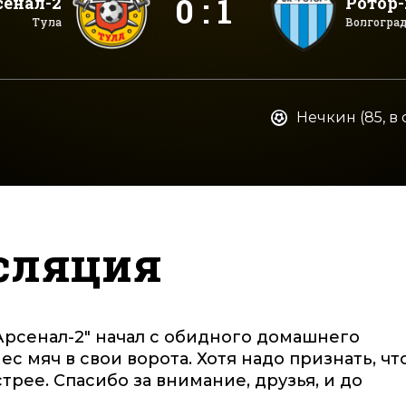
0 : 1
сенал-2
Ротор-
Тула
Волгогра
Нечкин (85, в 
сляция
Арсенал-2" начал с обидного домашнего
с мяч в свои ворота. Хотя надо признать, чт
трее. Спасибо за внимание, друзья, и до