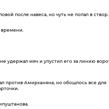
овой после навеса, но чуть не попал в створ.
 времени.
не удержал мяч и упустил его за линию ворот
л против Амирханяна, но обошлось все для
арточки.
ипуштанова.