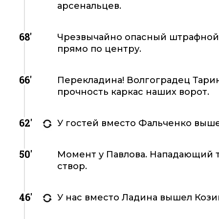
арсенальцев.
68'
Чрезвычайно опасный штрафной з
прямо по центру.
66'
Перекладина! Волгоградец Тари
прочность каркас наших ворот.
62'
У гостей вместо Фальченко выше
50'
Момент у Павлова. Нападающий т
створ.
46'
У нас вместо Ладина вышел Кози