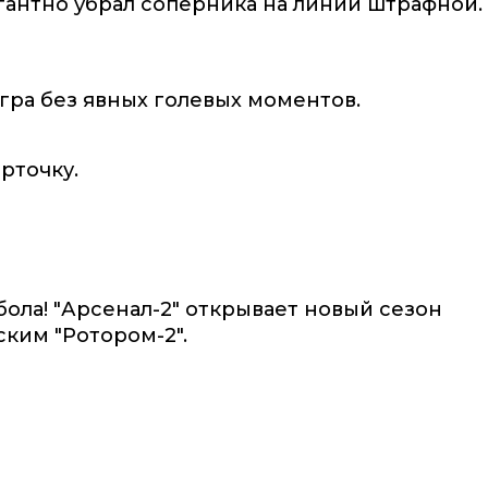
гантно убрал соперника на линии штрафной.
гра без явных голевых моментов.
рточку.
бола! "Арсенал-2" открывает новый сезон
ким "Ротором-2".