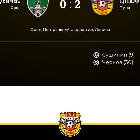
0 : 2
усичи»
ЦПЮФ 
Орёл
Тула
Орел, Центральный стадион им. Ленина
Сушилин (9)
Чернов (30)