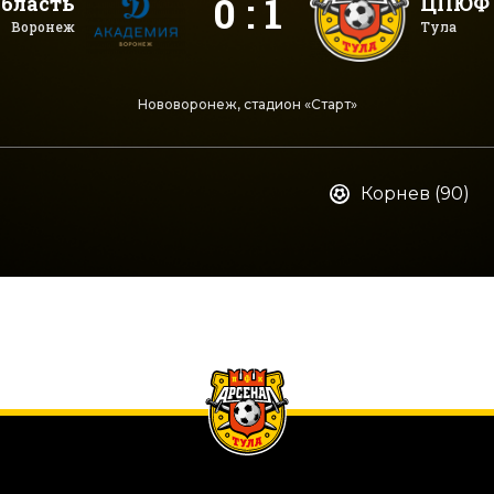
0 : 1
бласть
ЦПЮФ 
Воронеж
Тула
Нововоронеж, стадион «Старт»
Корнев (90)