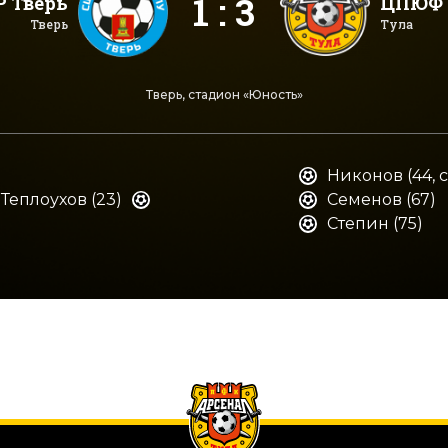
1 : 3
 Тверь
ЦПЮФ 
Тверь
Тула
Тверь, стадион «Юность»
Никонов (44, 
Теплоухов (23)
Семенов (67)
Степин (75)