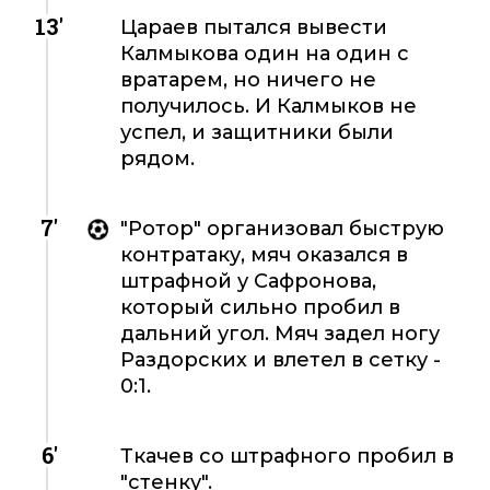
13'
Цараев пытался вывести
Калмыкова один на один с
вратарем, но ничего не
получилось. И Калмыков не
успел, и защитники были
рядом.
7'
"Ротор" организовал быструю
контратаку, мяч оказался в
штрафной у Сафронова,
который сильно пробил в
дальний угол. Мяч задел ногу
Раздорских и влетел в сетку -
0:1.
6'
Ткачев со штрафного пробил в
"стенку".