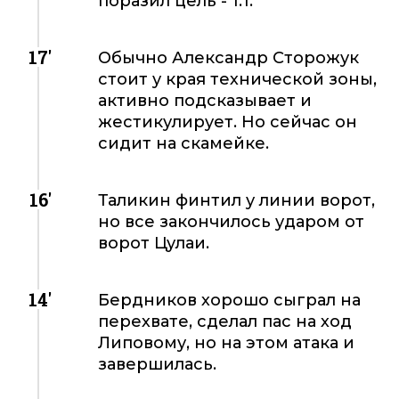
поразил цель - 1:1.
17'
Обычно Александр Сторожук
стоит у края технической зоны,
активно подсказывает и
жестикулирует. Но сейчас он
сидит на скамейке.
16'
Таликин финтил у линии ворот,
но все закончилось ударом от
ворот Цулаи.
14'
Бердников хорошо сыграл на
перехвате, сделал пас на ход
Липовому, но на этом атака и
завершилась.