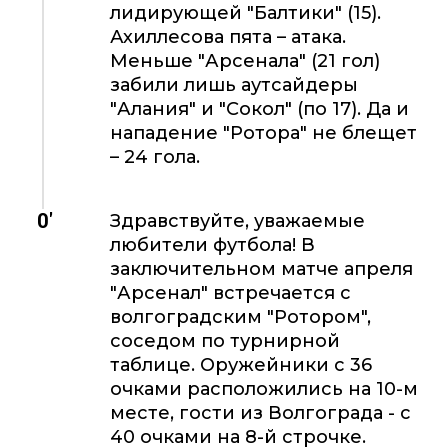
лидирующей "Балтики" (15).
Ахиллесова пята – атака.
Меньше "Арсенала" (21 гол)
забили лишь аутсайдеры
"Алания" и "Сокол" (по 17). Да и
нападение "Ротора" не блещет
– 24 гола.
0'
Здравствуйте, уважаемые
любители футбола! В
заключительном матче апреля
"Арсенал" встречается с
волгоградским "Ротором",
соседом по турнирной
таблице. Оружейники с 36
очками расположились на 10-м
месте, гости из Волгограда - с
40 очками на 8-й строчке.