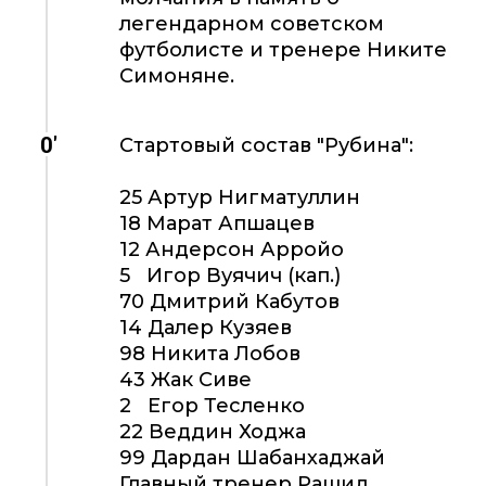
легендарном советском
футболисте и тренере Никите
Симоняне.
0'
Стартовый состав "Рубина":
25 Артур Нигматуллин
18 Марат Апшацев
12 Андерсон Арройо
5 Игор Вуячич (кап.)
70 Дмитрий Кабутов
14 Далер Кузяев
98 Никита Лобов
43 Жак Сиве
2 Егор Тесленко
22 Веддин Ходжа
99 Дардан Шабанхаджай
Главный тренер Рашид