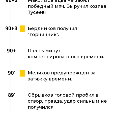
90+5
Максимов едва не забил
победный мяч. Выручил хозяев
Тусеев!
90+3
Бердников получил
"горчичник".
90+
Шесть минут
компенсированного времени.
90'
Мелихов предупрежден за
затяжку времени.
89'
Обрывков головой пробил в
створ, правда, удар сильным не
получился.