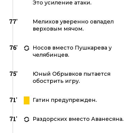
Это усиление атаки.
77'
Мелихов уверенно овладел
верховым мячом.
76'
Носов вместо Пушкарева у
челябинцев.
75'
Юный Обрывков пытается
обострить игру.
71'
Гатин предупрежден.
71'
Раздорских вместо Аванесяна.