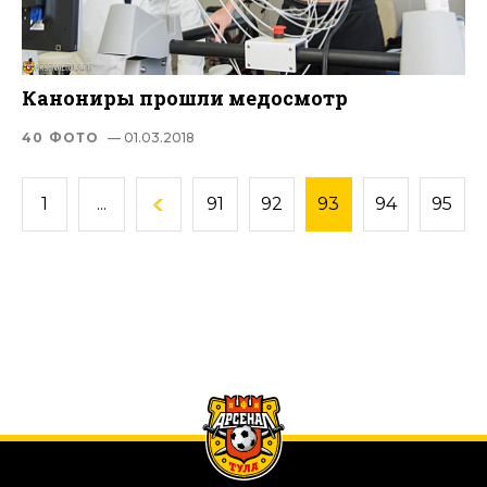
Канониры прошли медосмотр
40 ФОТО
— 01.03.2018
1
...
91
92
93
94
95