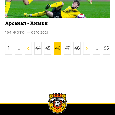
Арсенал - Химки
104 ФОТО
— 02.10.2021
1
...
44
45
46
47
48
...
95