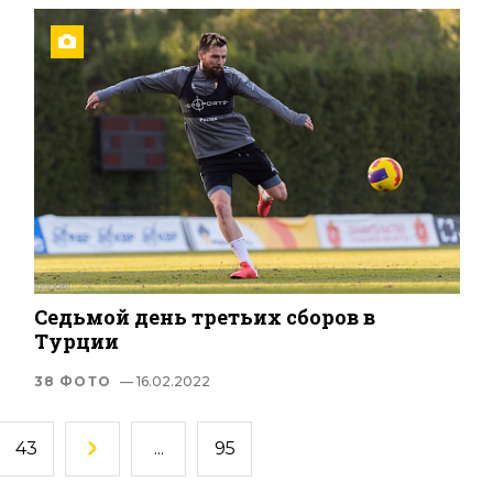
Седьмой день третьих сборов в
Турции
38 ФОТО
— 16.02.2022
43
...
95