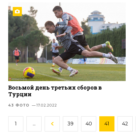
Восьмой день третьих сборов в
Турции
43 ФОТО
— 17.02.2022
1
...
39
40
41
42