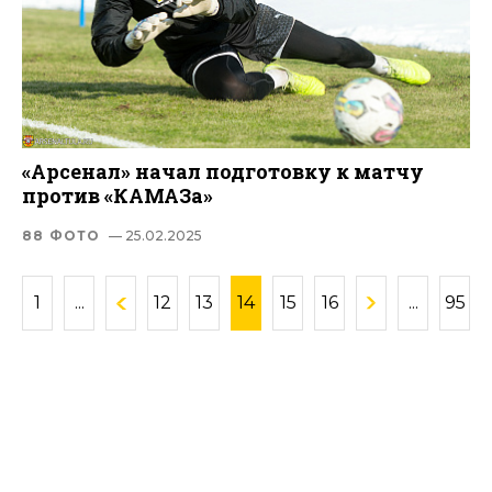
«Арсенал» начал подготовку к матчу
против «КАМАЗа»
88 ФОТО
— 25.02.2025
1
...
12
13
14
15
16
...
95