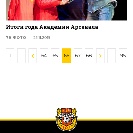
Итоги года Академии Арсенала
79 ФОТО
— 25.11.2019
1
...
64
65
66
67
68
...
95