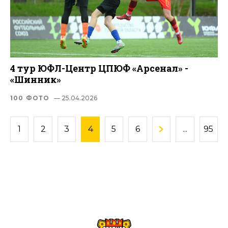
4 тур ЮФЛ-Центр ЦПЮФ «Арсенал» -
«Шинник»
100 ФОТО
— 25.04.2026
1
2
3
4
5
6
...
95