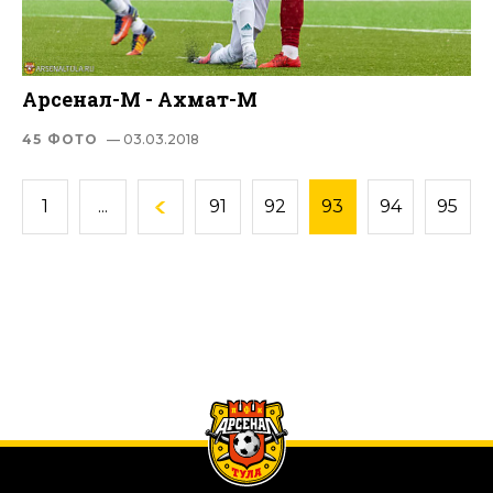
Арсенал-М - Ахмат-М
45 ФОТО
— 03.03.2018
1
...
91
92
93
94
95