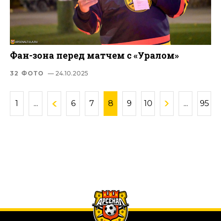
Фан-зона перед матчем с «Уралом»
32 ФОТО
— 24.10.2025
1
...
6
7
8
9
10
...
95