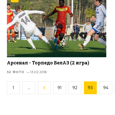
Арсенал - Торпедо БелАЗ (2 игра)
52 ФОТО
— 13.02.2018
1
...
91
92
93
94