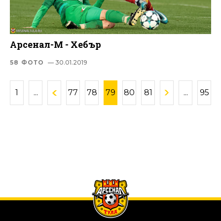
Арсенал-М - Хебър
58 ФОТО
— 30.01.2019
1
...
77
78
79
80
81
...
95