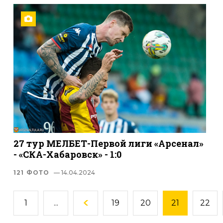
27 тур МЕЛБЕТ-Первой лиги «Арсенал»
- «СКА-Хабаровск» - 1:0
121 ФОТО
— 14.04.2024
1
...
19
20
21
22